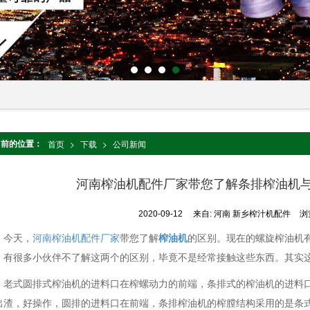
当前的位置：
首页
>
下载
>
公司新闻
河南榨油机配件厂家带您了解条排榨油机
2020-09-12
来自:
河南 新乡榨汁机配件
浏
今天，
河南榨油机配件厂家
带您了解
榨油机
的区别。现在的螺旋榨油机
，有很多小伙伴不了解这两个的区别，毕竟不是经常接触这些东西。其实
老式圆排式榨油机的进料口在榨螺动力的前端，条排式的榨油机的进料
出渣，好操作，圆排的进料口在前端，条排榨油机的榨膛结构采用的是条