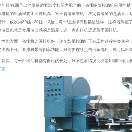
油的目的.而且出油率是需要温度和压力配合的，条排螺旋榨油机采用的是
条排机的出油率要比圆排机高。对于冒渣量来说，决定冒渣量的是油量，
设计，依次为30丝--20丝--13丝，每一组压榨行程都是这样，这样既
定油质也就是食用油口感的是温度，这一点条排机远远胜于圆排机。
性能方面，条排机比圆排机好，倒车如果榨油机正在工作过程中突然停
易出现卡死。条排机带有倒车功能，只需要连续点击倒车电钮，就可以轻
其实，每一种榨油机都有自己的长处，只不过看情况而决定用哪种榨油
厂家
。