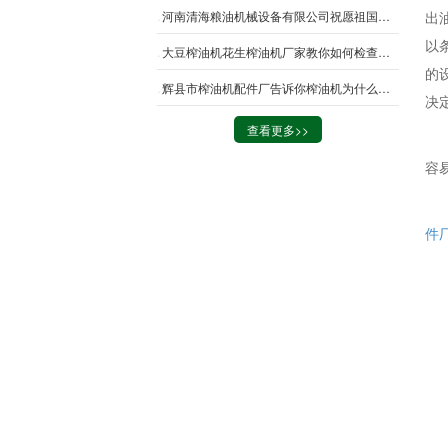
河南清海粮油机械设备有限公司祝愿祖国繁荣昌盛
出
以
大豆榨油机花生榨油机厂家教你如何检查并维修花生榨油机设备常见故障
的
辉县市榨油机配件厂告诉你榨油机为什么会出渣过多
决
查看更多>>
容
件