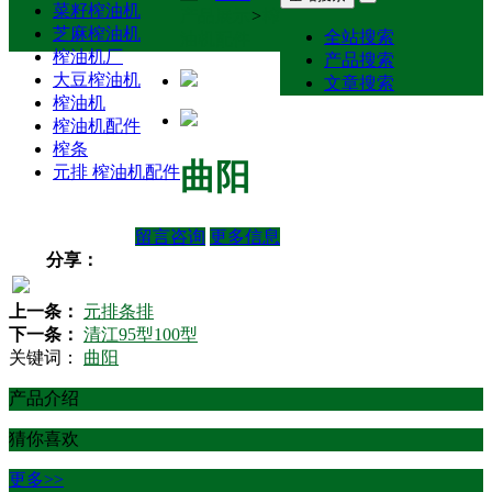
菜籽榨油机
产品展示
>
榨
芝麻榨油机
全站搜索
油机配件
榨油机厂
产品搜索
大豆榨油机
文章搜索
榨油机
榨油机配件
榨条
曲阳
元排 榨油机配件
留言咨询
更多信息
分享：
上一条：
元排条排
下一条：
清江95型100型
关键词：
曲阳
产品介绍
猜你喜欢
更多>>