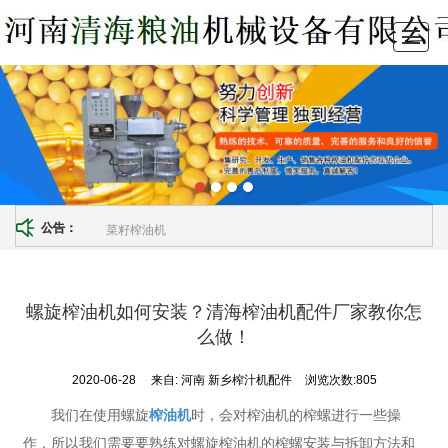
首页
产品展示
新闻动态
榨油机配件
公司介绍
留言反馈
联系我们
LBS
菜籽榨油机
公告：
螺旋榨油机如何安装？清海榨油机配件厂家教你怎
么做！
2020-06-28
来自:
河南 新乡榨汁机配件
浏览次数:805
我们在使用螺旋
榨油机
时，会对榨油机的榨螺进行一些操
作，所以我们需要要熟练对螺旋榨油机的榨螺安装与拆卸方法和