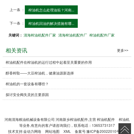
上一条 ：
榨油机怎么处理油垢？河南...
下一条 ：
榨油机回油的解决措施有哪...
关键词：
清海榨油机配件厂家
清海榨油机配件厂
榨油机配件厂家
相关资讯
更多>>
榨油机配件在榨油机的运行过程中起着至关重要的作用
醇香榨取——大豆榨油机，健康油源新选择
榨油机的一套设备有哪些？
探讨安全阀失灵的主要原因
河南清海粮油机械设备有限公司 河南新乡榨油机配件,主营
榨油机配件
榨油机
等业务,有意向的客户请咨询我们，联系电话：13653731317
技术支持:
金动力网络
网站地图
XML
备案号:
豫ICP备20022010号-1