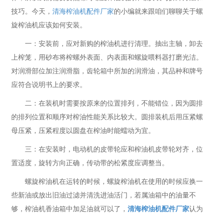
技巧。今天，
清海榨油机配件厂家
的小编就来跟咱们聊聊关于螺
旋榨油机应该如何安装。
一：安装前，应对新购的榨油机进行清理。抽出主轴，卸去
上榨笼，用砂布将榨螺外表面、内表面和螺旋喂料器打磨光洁。
对润滑部位加注润滑脂，齿轮箱中所加的润滑油，其品种和牌号
应符合说明书上的要求。
二：在装机时需要按原来的位置排列，不能错位，因为圆排
的排列位置和顺序对榨油性能关系比较大。圆排装机后用压紧螺
母压紧，压紧程度以圆盘在榨油时能蠕动为宜。
三：在安装时，电动机的皮带轮应和榨油机皮带轮对齐，位
置适度，旋转方向正确，传动带的松紧度应调整当。
螺旋榨油机在运转的时候，螺旋榨油机在使用的时候应换一
些新油或放出旧油过滤并清洗进油活门，若属油箱中的油量不
够，榨油机香油箱中加足油就可以了，
清海榨油机配件厂家
认为