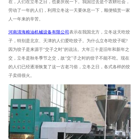
在，人们在立冬之日，也要庆祝一下。我国过去是个农耕社会，
榨条
劳动了一年的人们，利用立冬这一天要休息一下，顺便犒赏一家
元排 榨油机配件
人一年来的辛苦。
河南清海粮油机械设备有限公司
表示在我国北方，立冬这天吃饺
子，特别是北京、天津的人们爱吃饺子。为什么立冬吃饺子呢?
因为饺子是来源于“交子之时”的说法。大年三十是旧年和新年之
交，立冬是秋冬季节之交，故“交”子之时的饺子不能不吃。现在
的人们已经逐渐恢复了这一古老习俗，立冬之日，各式各样的饺
子卖得很火。