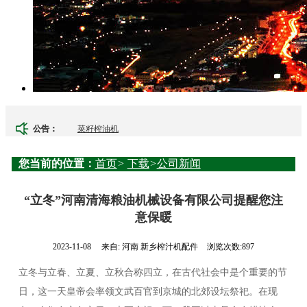
菜籽榨油机
公告：
芝麻榨油机
您当前的位置：
首页
>
下载
>
公司新闻
榨油机厂
“立冬”河南清海粮油机械设备有限公司提醒您注
意保暖
大豆榨油机
2023-11-08
来自:
河南 新乡榨汁机配件
浏览次数:897
榨油机
立冬与立春、立夏、立秋合称四立，在古代社会中是个重要的节
榨油机配件
日，这一天皇帝会率领文武百官到京城的北郊设坛祭祀。在现